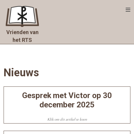
Skip
to
content
Home
Vrienden van
Het
het RTS
RTS
De
stichting
Nieuws
Nieuws
Nieuws
Doe
Gesprek met Victor op 30
mee
december 2025
Doneer
Klik om dit artikel te lezen