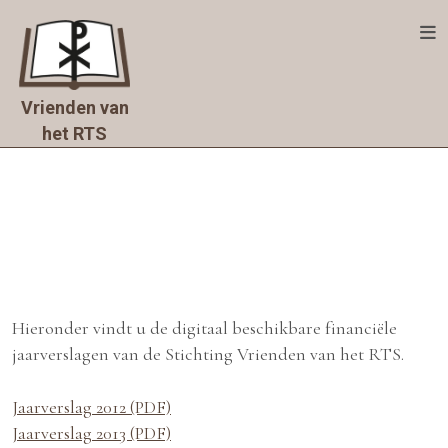
Skip
to
content
Home
Vrienden van
Het
het RTS
RTS
De
stichting
Nieuws
Doe
mee
Hieronder vindt u de digitaal beschikbare financiële
jaarverslagen van de Stichting Vrienden van het RTS.
Doneer
Jaarverslag 2012 (PDF)
Jaarverslag 2013 (PDF)