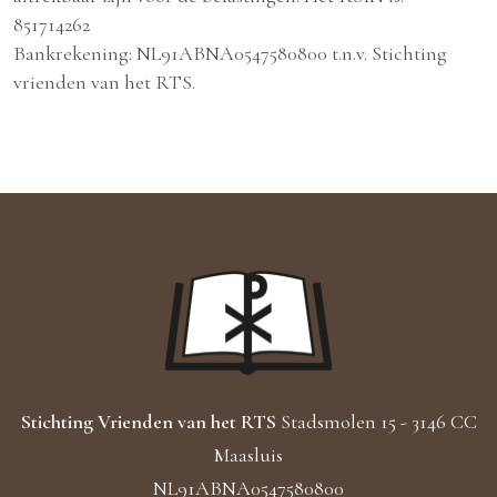
851714262
Bankrekening: NL91ABNA0547580800 t.n.v. Stichting
vrienden van het RTS.
Stichting Vrienden van het RTS
Stadsmolen 15 - 3146 CC
Maasluis
NL91ABNA0547580800